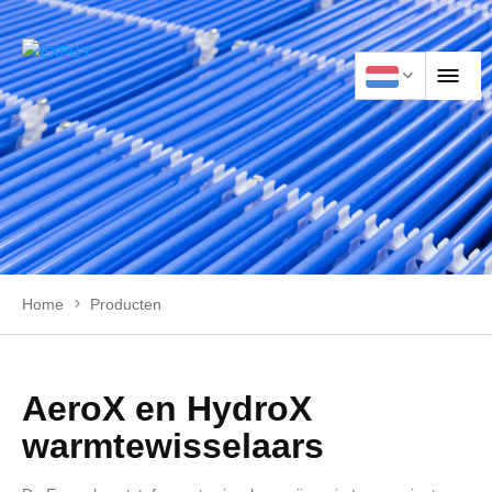
HOME
PRODUCTEN
Home
Producten
TOEPASSINGEN
NIEUWS
AeroX en HydroX
warmtewisselaars
VACATURE